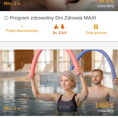
572 €
Min.:
2 n.
Cena oferty
Program zdrowotny Dni Zdrowia MAXI
Pokój dwuosobowy
2n. 2-0-0
Zrób prezent
1460 €
Min.:
5 n.
Cena oferty