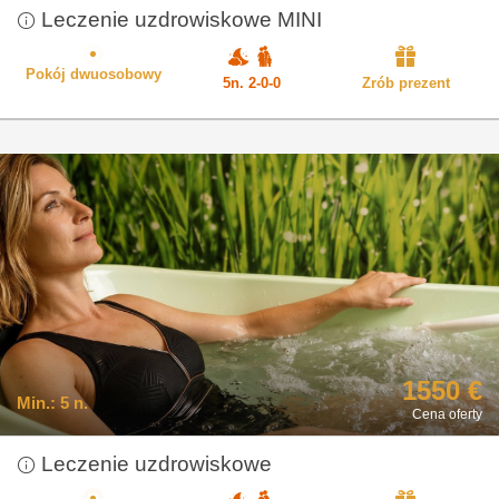
Leczenie uzdrowiskowe MINI
Pokój dwuosobowy
5n. 2-0-0
Zrób prezent
1550 €
Min.:
5 n.
Cena oferty
Leczenie uzdrowiskowe