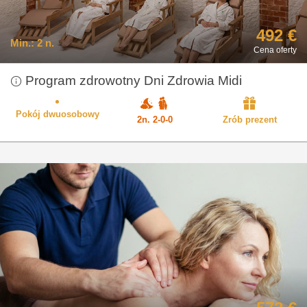
492 €
Min.:
2 n.
Cena oferty
Program zdrowotny Dni Zdrowia Midi
Pokój dwuosobowy
2n. 2-0-0
Zrób prezent