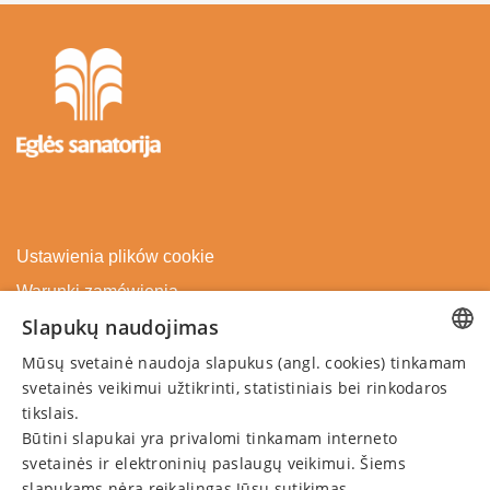
Ustawienia plików cookie
Warunki zamówienia
Slapukų naudojimas
Polityka prywatności
Mūsų svetainė naudoja slapukus (angl. cookies) tinkamam
Przedłużyć bon
LITHUANIAN
prezentowy
svetainės veikimui užtikrinti, statistiniais bei rinkodaros
GERMAN
tikslais.
Anuluj rezerwację
Būtini slapukai yra privalomi tinkamam interneto
ENGLISH
svetainės ir elektroninių paslaugų veikimui. Šiems
SKONTAKTUJ SIĘ Z NAMI
RUSSIAN
slapukams nėra reikalingas Jūsų sutikimas.