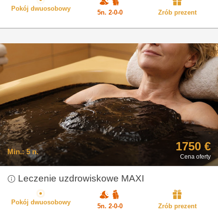
Pokój dwuosobowy
5n. 2-0-0
Zrób prezent
1750 €
Min.:
5 n.
Cena oferty
Leczenie uzdrowiskowe MAXI
Pokój dwuosobowy
5n. 2-0-0
Zrób prezent