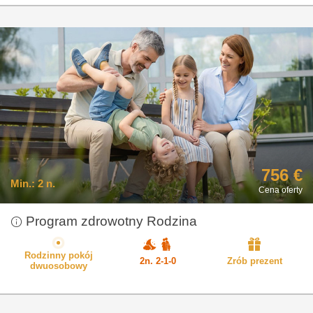
756 €
Min.:
2 n.
Cena oferty
Program zdrowotny Rodzina
Rodzinny pokój
2n. 2-1-0
Zrób prezent
dwuosobowy