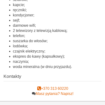
kapcie;
ręczniki;
kondycjoner;
sejf;
darmowe wifi;
2 telewizory z telewizją kablową;
telefon;
suszarka do włosów;
lodówka;
czajnik elektryczny;
ekspres do kawy (kapsułkowy);
naczynia;
woda mineralna (w dniu przyjazdu).
Kontakty
+370 313 60220
Masz pytania? Napisz!