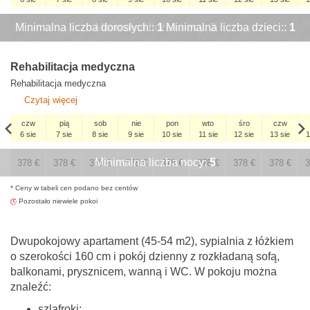
czw
Minimalna liczba dorosłych::
Minimalna liczba nocy:
x
1
Minimalna liczba dzieci::
x
2
x
x
1
x
3 wrz
x
Rehabilitacja medyczna
Rehabilitacja medyczna
Czytaj więcej
czw
pią
sob
nie
pon
wto
śro
czw
6 sie
7 sie
8 sie
9 sie
10 sie
11 sie
12 sie
13 sie
1
czw
Minimalna liczba nocy:
5
3 wrz
378
€
378
€
378
€
378
€
378
€
378
€
378
€
378
€
3
* Ceny w tabeli cen podano bez centów
378
€
Pozostało niewiele pokoi
​Dwupokojowy apartament (45-54 m2), sypialnia z łóżkiem
o szerokości 160 cm i pokój dzienny z rozkładaną sofą,
balkonami, prysznicem, wanną i WC. W pokoju można
znaleźć:
szlafroki;