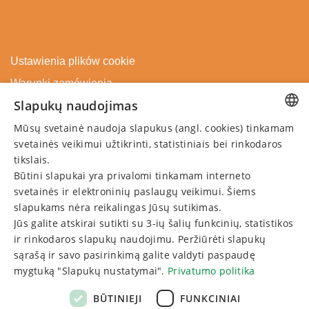
Ustawienia plików cookie
Warunki zamówienia
Slapukų naudojimas
Polityka prywatności
Przedłużyć bon
Mūsų svetainė naudoja slapukus (angl. cookies) tinkamam
LITHUANIAN
prezentowy
svetainės veikimui užtikrinti, statistiniais bei rinkodaros
GERMAN
tikslais.
Anuluj rezerwację
Būtini slapukai yra privalomi tinkamam interneto
ENGLISH
svetainės ir elektroninių paslaugų veikimui. Šiems
SKONTAKTUJ SIĘ Z NAMI
RUSSIAN
slapukams nėra reikalingas Jūsų sutikimas.
Jūs galite atskirai sutikti su 3-ių šalių funkcinių, statistikos
ir rinkodaros slapukų naudojimu. Peržiūrėti slapukų
Zadzwoń:
sąrašą ir savo pasirinkimą galite valdyti paspaudę
+370 313 60220
mygtuką "Slapukų nustatymai".
Privatumo politika
Napisz:
BŪTINIEJI
FUNKCINIAI
Masz pytania? Napisz!