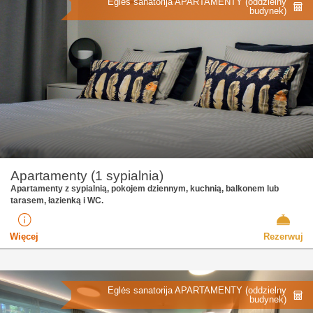
Eglės sanatorija APARTAMENTY (oddzielny
budynek)
Apartamenty (1 sypialnia)
Apartamenty z sypialnią, pokojem dziennym, kuchnią, balkonem lub
tarasem, łazienką i WC.
Więcej
Rezerwuj
Eglės sanatorija APARTAMENTY (oddzielny
budynek)