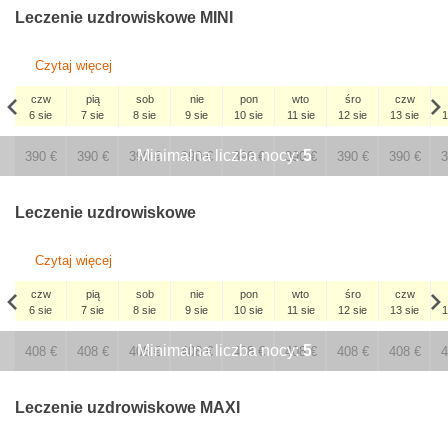
326
€
Leczenie uzdrowiskowe MINI
Czytaj więcej
czw
pią
sob
nie
pon
wto
śro
czw
6 sie
7 sie
8 sie
9 sie
10 sie
11 sie
12 sie
13 sie
1
czw
Minimalna liczba nocy:
5
3 wrz
390
€
390
€
390
€
390
€
390
€
390
€
390
€
390
€
3
334
€
Leczenie uzdrowiskowe
Czytaj więcej
czw
pią
sob
nie
pon
wto
śro
czw
6 sie
7 sie
8 sie
9 sie
10 sie
11 sie
12 sie
13 sie
1
czw
Minimalna liczba nocy:
5
3 wrz
408
€
408
€
408
€
408
€
408
€
408
€
408
€
408
€
4
350
€
Leczenie uzdrowiskowe MAXI