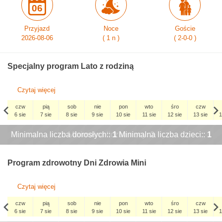
06
Przyjazd
Noce
Goście
2026-08-06
( 1 n )
( 2-0-0 )
Specjalny program Lato z rodziną
Czytaj więcej
czw
pią
sob
nie
pon
wto
śro
czw
6 sie
7 sie
8 sie
9 sie
10 sie
11 sie
12 sie
13 sie
1
czw
Minimalna liczba dorosłych::
Minimalna liczba nocy:
x
1
Minimalna liczba dzieci::
x
2
x
x
1
x
3 wrz
x
Program zdrowotny Dni Zdrowia Mini
Czytaj więcej
czw
pią
sob
nie
pon
wto
śro
czw
6 sie
7 sie
8 sie
9 sie
10 sie
11 sie
12 sie
13 sie
1