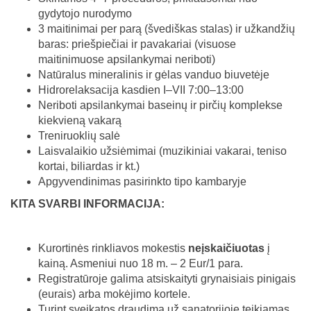
gydytojo nurodymo
3 maitinimai per parą (švediškas stalas) ir užkandžių
baras: priešpiečiai ir pavakariai (visuose
maitinimuose apsilankymai neriboti)
Natūralus mineralinis ir gėlas vanduo biuvetėje
Hidrorelaksacija kasdien I–VII 7:00–13:00
Neriboti apsilankymai baseinų ir pirčių komplekse
kiekvieną vakarą
Treniruoklių salė
Laisvalaikio užsiėmimai (muzikiniai vakarai, teniso
kortai, biliardas ir kt.)
Apgyvendinimas pasirinkto tipo kambaryje
KITA SVARBI INFORMACIJA:
Kurortinės rinkliavos mokestis
neįskaičiuotas
į
kainą. Asmeniui nuo 18 m. – 2 Eur/1 para.
Registratūroje galima atsiskaityti grynaisiais pinigais
(eurais) arba mokėjimo kortele.
Turint sveikatos draudimą už sanatorijoje teikiamas