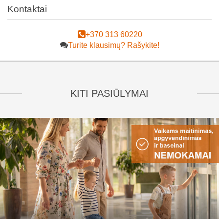
Kontaktai
+370 313 60220
Turite klausimų? Rašykite!
KITI PASIŪLYMAI