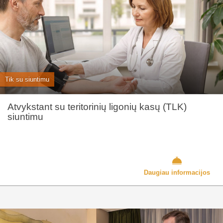
Tik su siuntimu
Atvykstant su teritorinių ligonių kasų (TLK)
siuntimu
Daugiau informacijos