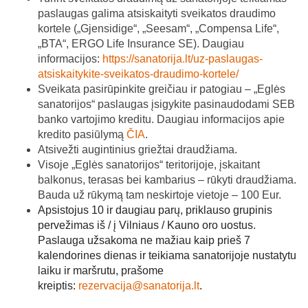
paslaugas galima atsiskaityti sveikatos draudimo
kortele („Gjensidige“, „Seesam“, „Compensa Life“,
„BTA“, ERGO Life Insurance SE). Daugiau
informacijos:
https://sanatorija.lt/uz-paslaugas-
atsiskaitykite-sveikatos-draudimo-kortele/
Sveikata pasirūpinkite greičiau ir patogiau – „Eglės
sanatorijos“ paslaugas įsigykite pasinaudodami SEB
banko vartojimo kreditu. Daugiau informacijos apie
kredito pasiūlymą
ČIA
.
Atsivežti augintinius griežtai draudžiama.
Visoje „Eglės sanatorijos“ teritorijoje, įskaitant
balkonus, terasas bei kambarius – rūkyti draudžiama.
Bauda už rūkymą tam neskirtoje vietoje – 100 Eur.
Apsistojus 10 ir daugiau parų, priklauso grupinis
pervežimas iš / į Vilniaus / Kauno oro uostus.
Paslauga užsakoma ne mažiau kaip prieš 7
kalendorines dienas ir teikiama sanatorijoje nustatytu
laiku ir maršrutu, prašome
kreiptis:
rezervacija@sanatorija.lt
.