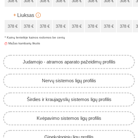
308
€
308
€
308
€
308
€
308
€
308
€
308
€
308
€
3
308
€
+
Liuksas
378
€
378
€
378
€
378
€
378
€
378
€
378
€
378
€
3
* Kainų lentelėje kainos rodomos be centų
378
€
Mažas kambarių likutis
Judamojo - atramos aparato pažeidimų profilis
Nervų sistemos ligų profilis
Širdies ir kraujagyslių sistemos ligų profilis
Kvėpavimo sistemos ligų profilis
Ginekologinių ligų profilis