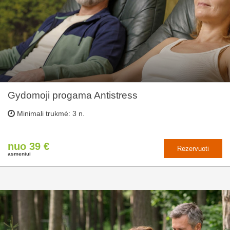
Gydomoji progama Antistress
Minimali trukmė: 3 n.
nuo 39 €
Rezervuoti
asmeniui