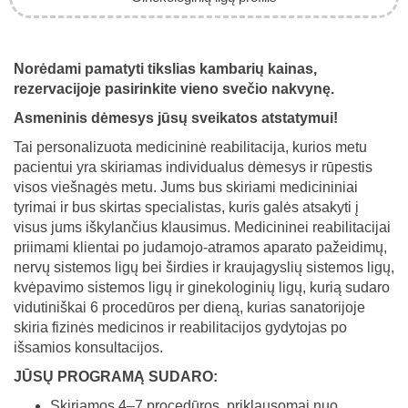
Norėdami pamatyti tikslias kambarių kainas,
rezervacijoje pasirinkite vieno svečio nakvynę.
Asmeninis dėmesys jūsų sveikatos atstatymui!
Tai personalizuota medicininė reabilitacija, kurios metu
pacientui yra skiriamas individualus dėmesys ir rūpestis
visos viešnagės metu. Jums bus skiriami medicininiai
tyrimai ir bus skirtas specialistas, kuris galės atsakyti į
visus jums iškylančius klausimus. Medicininei reabilitacijai
priimami klientai po judamojo-atramos aparato pažeidimų,
nervų sistemos ligų bei širdies ir kraujagyslių sistemos ligų,
kvėpavimo sistemos ligų ir ginekologinių ligų, kurią sudaro
vidutiniškai 6 procedūros per dieną, kurias sanatorijoje
skiria fizinės medicinos ir reabilitacijos gydytojas po
išsamios konsultacijos.
JŪSŲ PROGRAMĄ SUDARO:
Skiriamos 4–7 procedūros, priklausomai nuo