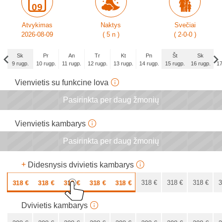
09
Atvykimas
Naktys
Svečiai
2026-08-09
( 5 n )
( 2-0-0 )
Sk
Pr
An
Tr
Kt
Pn
Št
Sk
9 rugp.
10 rugp.
11 rugp.
12 rugp.
13 rugp.
14 rugp.
15 rugp.
16 rugp.
17
Sk
Vienvietis su funkcine lova
6 rugs.
Pasirinkta per daug žmonių
x
x
x
x
x
x
Vienvietis kambarys
Pasirinkta per daug žmonių
x
x
x
x
x
x
+
Didesnysis dvivietis kambarys
318
€
318
€
318
€
318
€
318
€
318
€
318
€
318
€
3
318
€
Dvivietis kambarys