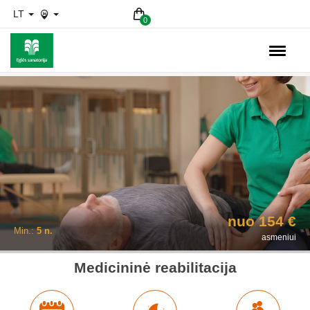
LT
0
5
n.,
2-0-0
nuo 154 €
Min.:
5 n.
asmeniui
Medicininė reabilitacija