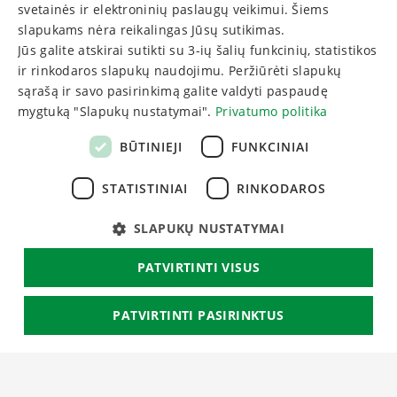
svetainės ir elektroninių paslaugų veikimui. Šiems
RUSSIAN
slapukams nėra reikalingas Jūsų sutikimas.
Jūs galite atskirai sutikti su 3-ių šalių funkcinių, statistikos
ir rinkodaros slapukų naudojimu. Peržiūrėti slapukų
sąrašą ir savo pasirinkimą galite valdyti paspaudę
mygtuką "Slapukų nustatymai".
Privatumo politika
BŪTINIEJI
FUNKCINIAI
MENIU
STATISTINIAI
RINKODAROS
Apie sanatoriją
Slapukų nustatymai
SLAPUKŲ NUSTATYMAI
Kas yra sanatorinis
Užsakymo taisyklės
gydymas?
Privatumo politika
PATVIRTINTI VISUS
Apgyvendinimas
Pratęsti dovanų kuponą
Renginių kalendorius
PATVIRTINTI PASIRINKTUS
Atšaukti rezervaciją
Įmonėms
Naujienos
Būtinieji
Funkciniai
Statistiniai
Rinkodaros