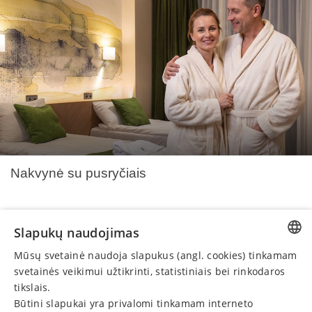
Nakvynė su pusryčiais
Slapukų naudojimas
nuo 78 €
Rezervuoti
asmeniui
Mūsų svetainė naudoja slapukus (angl. cookies) tinkamam
LITHUANIAN
svetainės veikimui užtikrinti, statistiniais bei rinkodaros
GERMAN
tikslais.
Būtini slapukai yra privalomi tinkamam interneto
ENGLISH