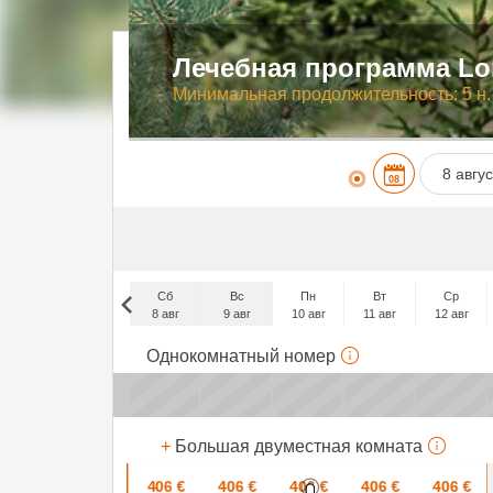
Лечебная программа Lo
Минимальная продолжительность: 5 н.
08
Пн
27
Сб
Вс
Пн
Вт
Ср
3
8 авг
9 авг
10 авг
11 авг
12 авг
10
Сб
Однокомнатный номер
5 сен
17
x
x
24
x
+
Большая двуместная комната
31
406
€
406
€
406
€
406
€
406
€