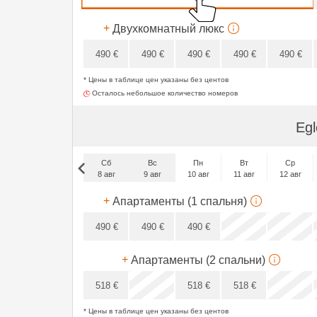
348
€
+
Двухкомнатный люкс
490
€
490
€
490
€
490
€
490
€
* Цены в таблице цен указаны без центов
420
€
Осталось небольшое количество номеров
Eg
Сб
Вс
Пн
Вт
Ср
8 авг
9 авг
10 авг
11 авг
12 авг
Сб
+
Апартаменты (1 спальня)
5 сен
490
€
490
€
490
€
x
+
Апартаменты (2 спальни)
x
518
€
518
€
518
€
* Цены в таблице цен указаны без центов
x