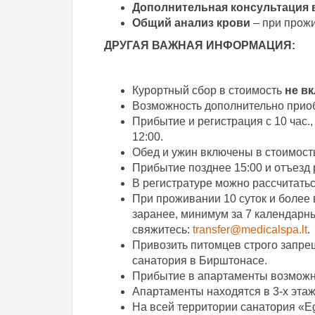
Дополнительная консультация в
Общий анализ крови
– при прожи
ДРУГАЯ ВАЖНАЯ ИНФОРМАЦИЯ:
Курортный сбор в стоимость
не в
Возможность дополнительно приоб
Прибытие и регистрация с 10 час.,
12:00.
Обед и ужин включены в стоимость
Прибытие позднее 15:00 и отъезд
В регистратуре можно рассчитатьс
При проживании 10 суток и более 
заранее, минимум за 7 календарн
свяжитесь:
transfer@medicalspa.lt
.
Привозить питомцев строго запре
санатория в Бирштонасе.
Прибытие в апартаменты возможно
Апартаменты находятся в 3-х этаж
На всей территории санатория «Eg