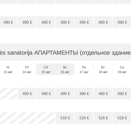
490
€
490
€
490
€
490
€
490
€
490
€
490
€
lės sanatorija АПАРТАМЕНТЫ (отдельное здани
Чт
Пт
Сб
Вс
Пн
Вт
Ср
13 авг
14 авг
15 авг
16 авг
17 авг
18 авг
19 авг
x
x
x
490
€
490
€
490
€
490
€
490
€
490
€
x
x
x
x
518
€
518
€
518
€
518
€