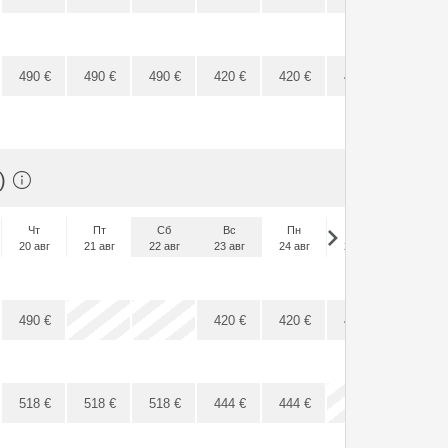
490
€
490
€
490
€
420
€
420
€
420
€
420
€
е)
Чт
Пт
Сб
Вс
Пн
Вт
Ср
20 авг
21 авг
22 авг
23 авг
24 авг
25 авг
26 авг
x
x
490
€
420
€
420
€
420
€
420
€
518
€
518
€
518
€
444
€
444
€