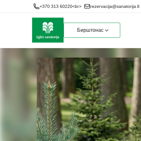
+370 313 60220<br>
rezervacija@sanatorija.lt
Бирштонас