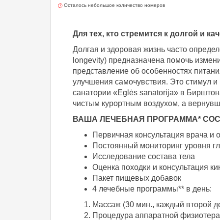
Осталось небольшое количество номеров
Для тех, кто стремится к долгой и к
Долгая и здоровая жизнь часто опреде
longevity) предназначена помочь измен
представление об особенностях питани
улучшения самочувствия. Это стимул и
санатории «Eglės sanatorijа» в Биршто
чистым курортным воздухом, а вернувш
ВАША ЛЕЧЕБНАЯ ПРОГРАММА* СОС
Первичная консультация врача и о
Постоянный мониторинг уровня гл
Исследование состава тела
Оценка походки и консультация к
Пакет пищевых добавок
4 лечебные программы** в день:
Массаж (30 мин., каждый второй д
Процедура аппаратной физиотера