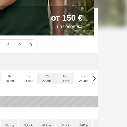
от 150 €
на человека
и
2
0
0
Чт
Пт
Сб
Вс
Пн
Вт
Ср
20 авг
21 авг
22 авг
23 авг
24 авг
25 авг
26 авг
x
x
x
x
x
x
x
406
€
406
€
406
€
348
€
348
€
348
€
348
€