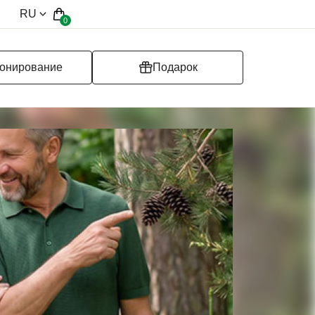
RU
0
онирование
Подарок