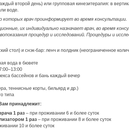
аждый второй день) или групповая кинезитерапия: в вертик
или воде.
о которых врач проинформирует во время консультации.
ционные, их индивидуально назначает врач, во время кон
ивопоказания процедур и исследований. Процедуры и иссл
ский стол) и снэк-бар: ленч и полдник (неограниченное кол
ая вода в бювете
7:00–13:00
екса бассейнов и бань каждый вечер
ра, теннисные корты, бильярд и др.)
о типа
Вам принадлежит:
рача 1 раз
– при проживании 6 и более суток
лизатором 1 раз
– при проживании 8 и более суток
живании 10 и более суток