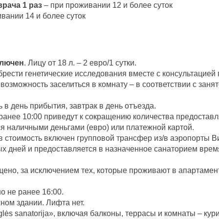
рача 1 раз
– при проживании 12 и более суток
вании 14 и более суток
ключен
. Лицу от 18 л. – 2 евро/1 сутки.
рести генетические исследования вместе с консультацией г
 возможность заселиться в комнату – в соответствии с занят
 в день прибытия, завтрак в день отъезда.
 ранее 10:00 приведут к сокращению количества предостав
я наличными деньгами (евро) или платежной картой.
в стоимость включен групповой трансфер из/в аэропорты В
ых дней и предоставляется в назначенное санаторием вре
щено, за исключением тех, которые проживают в апартамен
 не ранее 16:00.
ном здании. Лифта нет.
lės sanatorijа», включая балконы, террасы и комнаты – кур