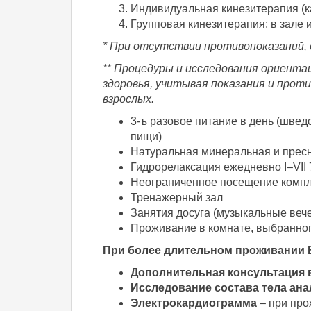
Индивидуальная кинезитерапия (к
Групповая кинезитерапия: в зале 
* При отсутствии противопоказаний, 
** Процедуры и исследования ориента
здоровья, учитывая показания и прот
взрослых.
3-ъ разовое питание в день (швед
пищи)
Натуральная минеральная и пресн
Гидрорелаксация ежедневно I–VII 
Неограниченное посещение компл
Тренажерный зал
Занятия досуга (музыкальные вече
Проживание в комнате, выбранног
При более длительном проживании 
Дополнительная консультация в
Исследование состава тела ана
Электрокардиограмма
– при про