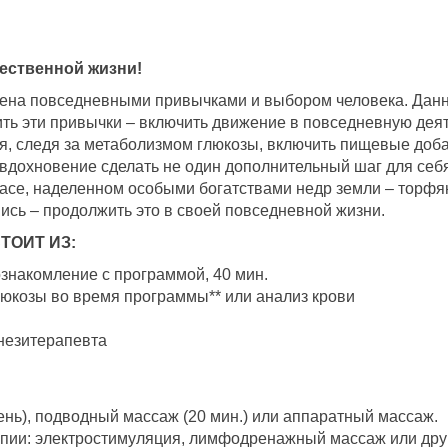
ачественной жизни!
лена повседневными привычками и выбором человека. Данн
ить эти привычки – включить движение в повседневную деят
я, следя за метаболизмом глюкозы, включить пищевые доб
 вдохновение сделать не один дополнительный шаг для се
насе, наделенном особыми богатствами недр земли – торфя
ись – продолжить это в своей повседневной жизни.
ТОИТ ИЗ:
знакомление с программой, 40 мин.
юкозы во время программы** или анализ крови
инезитерапевта
ень), подводный массаж (20 мин.) или аппаратный массаж.
пии: электростимуляция, лимфодренажный массаж или дру