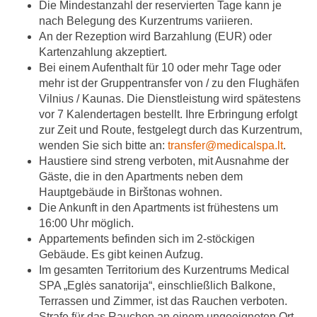
Die Mindestanzahl der reservierten Tage kann je
nach Belegung des Kurzentrums variieren.
An der Rezeption wird Barzahlung (EUR) oder
Kartenzahlung akzeptiert.
Bei einem Aufenthalt für 10 oder mehr Tage oder
mehr ist der Gruppentransfer von / zu den Flughäfen
Vilnius / Kaunas. Die Dienstleistung wird spätestens
vor 7 Kalendertagen bestellt. Ihre Erbringung erfolgt
zur Zeit und Route, festgelegt durch das Kurzentrum,
wenden Sie sich bitte an:
transfer@medicalspa.lt
.
Haustiere sind streng verboten, mit Ausnahme der
Gäste, die in den Apartments neben dem
Hauptgebäude in Birštonas wohnen.
Die Ankunft in den Apartments ist frühestens um
16:00 Uhr möglich.
Appartements befinden sich im 2-stöckigen
Gebäude. Es gibt keinen Aufzug.
Im gesamten Territorium des Kurzentrums Medical
SPA „Eglės sanatorija“, einschließlich Balkone,
Terrassen und Zimmer, ist das Rauchen verboten.
Strafe für das Rauchen an einem ungeeigneten Ort