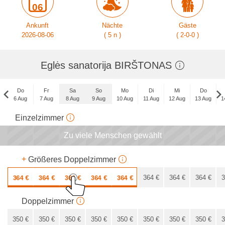
06
Ankunft
Nächte
Gäste
2026-08-06
( 5 n )
( 2-0-0 )
Eglės sanatorija BIRŠTONAS
Do
Fr
Sa
So
Mo
Di
Mi
Do
6 Aug
7 Aug
8 Aug
9 Aug
10 Aug
11 Aug
12 Aug
13 Aug
1
Do
Einzelzimmer
3 Sep
Zu viele Menschen gewählt
x
x
x
x
x
x
+
Größeres Doppelzimmer
364
€
364
€
364
€
364
€
364
€
364
€
364
€
364
€
3
312
€
Doppelzimmer
350
€
350
€
350
€
350
€
350
€
350
€
350
€
350
€
3