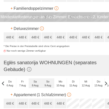
300
€
+
Familiendoppelzimmer
Mindestanforderungen an das Zimmer: Erwachsene - 2, Kinder
x
x
x
392
€
392
€
392
€
392
€
- 1
336
€
+
Deluxezimmer
448
€
448
€
448
€
448
€
448
€
448
€
448
€
448
€
4
* Die Preise in der Preistabelle sind ohne Cent angegeben
384
€
Nur noch wenige Zimmer verfügbar
Eglės sanatorija WOHNUNGEN (separates
Gebäude)
Do
Fr
Sa
So
Mo
Di
Mi
Do
6 Aug
7 Aug
8 Aug
9 Aug
10 Aug
11 Aug
12 Aug
13 Aug
1
Do
+
Appartement (1 Schlafzimmer)
3 Sep
448
€
448
€
448
€
448
€
448
€
4