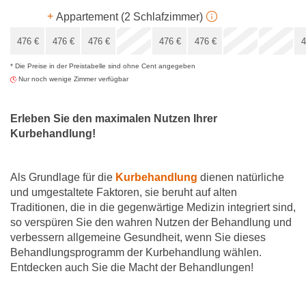
x
+
Appartement (2 Schlafzimmer)
x
476
€
476
€
476
€
476
€
476
€
4
* Die Preise in der Preistabelle sind ohne Cent angegeben
408
€
Nur noch wenige Zimmer verfügbar
Erleben Sie den maximalen Nutzen Ihrer
Kurbehandlung!
Als Grundlage für die
Kurbehandlung
dienen natürliche
und umgestaltete Faktoren, sie beruht auf alten
Traditionen, die in die gegenwärtige Medizin integriert sind,
so verspüren Sie den wahren Nutzen der Behandlung und
verbessern allgemeine Gesundheit, wenn Sie dieses
Behandlungsprogramm der Kurbehandlung wählen.
Entdecken auch Sie die Macht der Behandlungen!